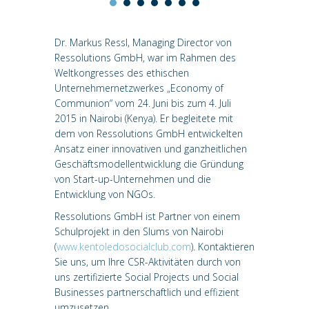
Dr. Markus Ressl, Managing Director von
Ressolutions GmbH, war im Rahmen des
Weltkongresses des ethischen
Unternehmernetzwerkes „Economy of
Communion“ vom 24. Juni bis zum 4. Juli
2015 in Nairobi (Kenya). Er begleitete mit
dem von Ressolutions GmbH entwickelten
Ansatz einer innovativen und ganzheitlichen
Geschäftsmodellentwicklung die Gründung
von Start-up-Unternehmen und die
Entwicklung von NGOs.
Ressolutions GmbH ist Partner von einem
Schulprojekt in den Slums von Nairobi
(
www.kentoledosocialclub.com
Flexibilität leben
). Kontaktieren
Sie uns, um Ihre CSR-Aktivitäten durch von
uns zertifizierte Social Projects und Social
Businesses partnerschaftlich und effizient
umzusetzen.